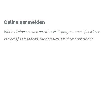
Online aanmelden
Wilt u deelnemen aan een KineseFit programma? Of een keer
een proefles meedoen. Meldt u zich dan direct online aan!
Meld je meteen aan!
Contact
Wilt u meer weten over 1 van onze KineseFit programma's?
Neem gerust contact met ons op.
Vragen? Neem contact op