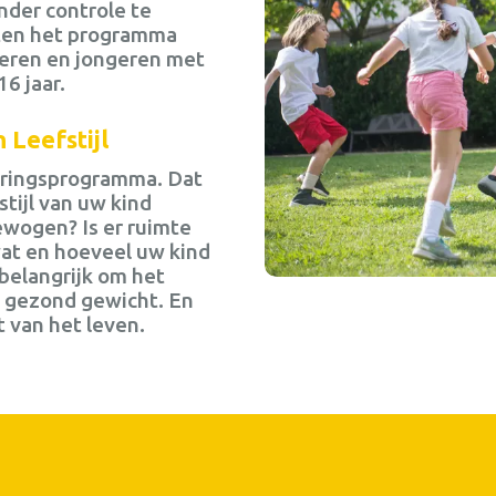
nder controle te
uten het programma
nderen en jongeren met
16 jaar.
 Leefstijl
deringsprogramma. Dat
tijl van uw kind
ewogen? Is er ruimte
wat en hoeveel uw kind
 belangrijk om het
n gezond gewicht. En
t van het leven.