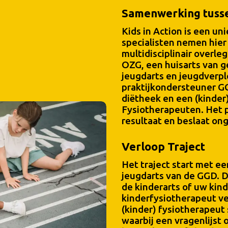
Samenwerking tusse
Kids in Action is een u
specialisten nemen hier
multidisciplinair overle
OZG, een huisarts van
jeugdarts en jeugdverp
praktijkondersteuner GG
diëtheek en een (kinder
Fysiotherapeuten. Het 
resultaat en beslaat on
Verloop Traject
Het traject start met ee
jeugdarts van de GGD. 
de kinderarts of uw kin
kinderfysiotherapeut v
(kinder) fysiotherapeut 
waarbij een vragenlijs