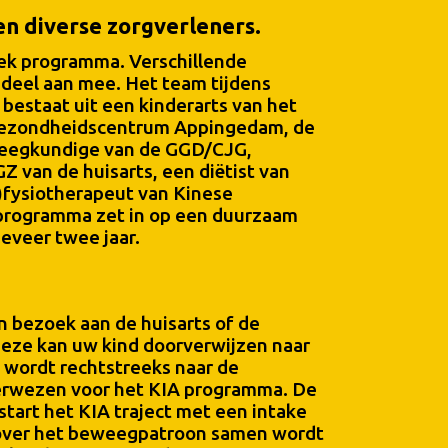
n diverse zorgverleners.
niek programma. Verschillende
 deel aan mee. Het team tijdens
g bestaat uit een kinderarts van het
 gezondheidscentrum Appingedam, de
leegkundige van de GGD/CJG,
Z van de huisarts, een diëtist van
)fysiotherapeut van Kinese
programma zet in op een duurzaam
geveer twee jaar.
n bezoek aan de huisarts of de
Deze kan uw kind doorverwijzen naar
d wordt rechtstreeks naar de
erwezen voor het KIA programma. De
start het KIA traject met een intake
t over het beweegpatroon samen wordt