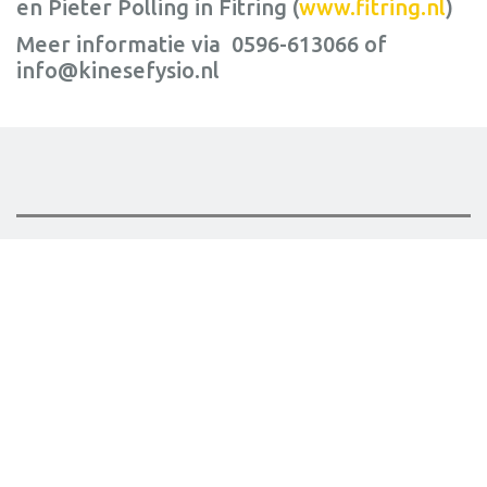
en Pieter Polling in Fitring (
www.fitring.nl
)
Meer informatie via 0596-613066 of
info@kinesefysio.nl
Previous
Next
Home - kinesefit.nl
Sport