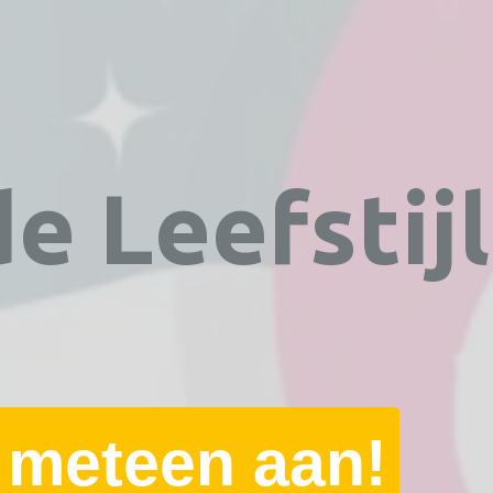
e Leefstijl
 meteen aan!