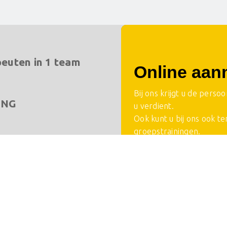
peuten in 1 team
Online aan
Bij ons krijgt u de perso
ING
u verdient.
Ook kunt u bij ons ook te
groepstrainingen.
p
Meld u direct aan.
Aanmelden