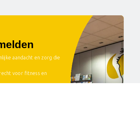
melden
onlijke aandacht en zorg die
recht voor fitness en